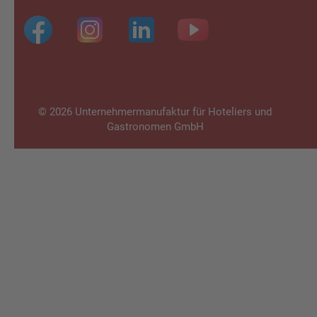
Footer
4
© 2026 Unterneh­mer­ma­nu­fak­tur für Hoteliers und
Gastrono­men GmbH