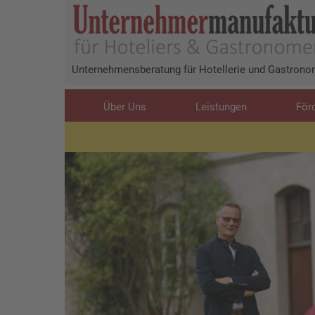
Direkt
zum
Inhalt
Unternehmensberatung für Hotellerie und Gastronom
Main
Über Uns
Leistungen
För
navigation
Bild