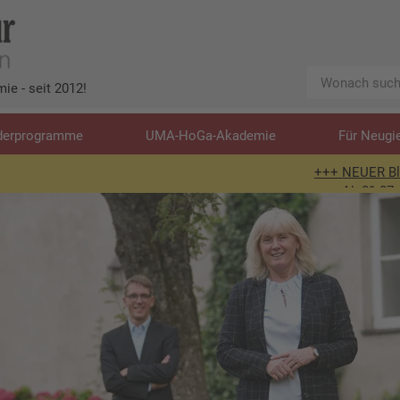
Wonach
ie - seit 2012!
suchen
Sie?
derprogramme
UMA-HoGa-Akademie
Für Neugi
+++ NEUER Blogartikel - Hotel-
+++ Ab 01.07. sind wir in der A