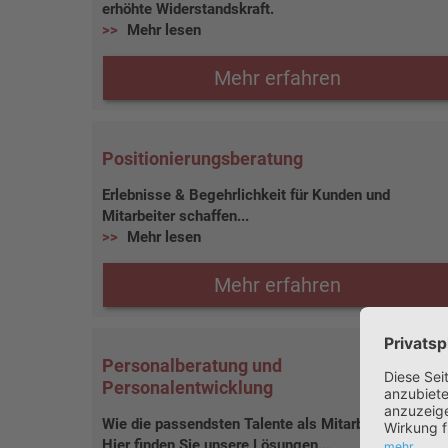
erhöhte Widerstandskraft.
Mehr lesen
Mehr erfahren
Positionierungsberatung
Erlebnisse & Begehrlichkeit für Kunden und
Mitarbeiter schaffen...
Mehr lesen
Mehr erfahren
Personalberatung und
Personalentwicklung
Wie die passendsten Talente als Mitarbeiter finden?
Hier finden Sie unsere Lösungen...