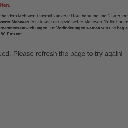
lten.
eichendem Mehrwert innerhalb unserer Hotelberatung und Gastrono
öherer Mehrwert
erzielt oder der gewünschte Mehrwert für Ihr Untern
ernehmensentwicklungen
und
Veränderungen werden
von uns
begle
 80 Prozent
.