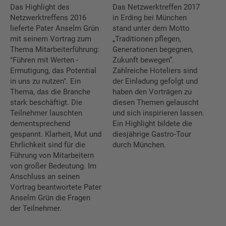
Das Highlight des
Das Netzwerkt­ref­fen 2017
Netzwerktreffens 2016
in Erding bei München
lieferte Pater Anselm Grün
stand unter dem Motto
mit seinem Vortrag zum
„Traditio­nen pflegen,
Thema Mitarbei­ter­füh­rung:
Generatio­nen begegnen,
"Führen mit Werten -
Zukunft bewegen“.
Ermutigung, das Potential
Zahlreiche Hoteliers sind
in uns zu nutzen". Ein
der Einladung gefolgt und
Thema, das die Branche
haben den Vorträgen zu
stark beschäftigt. Die
diesen Themen gelauscht
Teilnehmer lauschten
und sich inspirie­ren lassen.
dementsprechend
Ein Highlight bildete die
gespannt. Klarheit, Mut und
diesjähri­ge Gastro-Tour
Ehrlichkeit sind für die
durch München.
Führung von Mitarbei­tern
von großer Bedeutung. Im
Anschluss an seinen
Vortrag beantwor­te­te Pater
Anselm Grün die Fragen
der Teilnehmer.