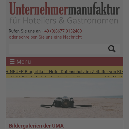
Direkt
zum
Inhalt
Rufen Sie uns an
+49 (0)8677 9132480
oder schreiben Sie uns eine Nachricht
☰ Menu
 NEUER Blogartikel - Hotel-Datenschutz im Zeitalter von KI +++
 Ab 01.07. sind wir in der Akademie-Sommerpause! ** Ab 01.09. wied
Bild
Bildergalerien der UMA