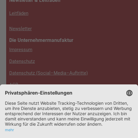
Newsletter & Leitfäden
Leitfäden
Newsletter
Die Unternehmermanufaktur
Impressum
Datenschutz
Datenschutz (Social–Media–Auftritte)
AGB
Disclaimer
Footer
4