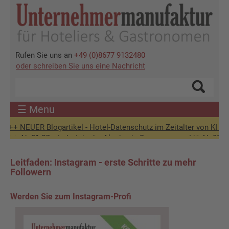
Direkt
zum
Inhalt
Rufen Sie uns an
+49 (0)8677 9132480
oder schreiben Sie uns eine Nachricht
☰ Menu
++ NEUER Blogartikel - Hotel-Datenschutz im Zeitalter von KI +++
++ Ab 01.07. sind wir in der Akademie-Sommerpause! ** Ab 01.09. wie
Leitfaden: Instagram - erste Schritte zu mehr
Followern
Werden Sie zum Instagram-Profi