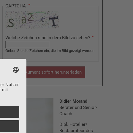
CAPTCHA
Welche Zeichen sind in dem Bild zu sehen?
Geben Sie die Zeichen ein, die im Bild gezeigt werden.
Didier
Morand
Berater und Senior-
Coach
Dipl. Hotelier/​
Restaurateur des