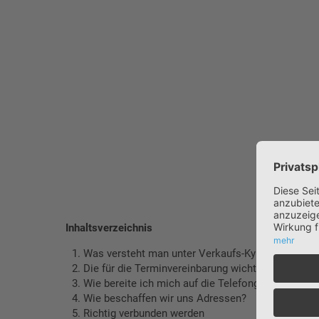
Inhaltsverzeichnis
Was versteht man unter Verkaufs-Kybernetik?
Die für die Terminvereinbarung wichtigen Grundbe
Wie bereite ich mich auf die Telefongespräche vo
Wie beschaffen wir uns Adressen?
Richtig verbunden werden