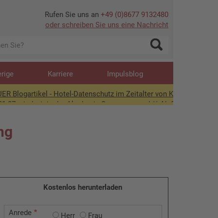
Rufen Sie uns an
+49 (0)8677 9132480
oder schreiben Sie uns eine Nachricht
erige
Karriere
Impulsblog
rtikel - Hotel-Datenschutz im Zeitalter von KI +++
nd wir in der Akademie-Sommerpause! ** Ab 01.09. wieder für Sie da
ng
Kostenlos herunterladen
Anrede
Herr
Frau