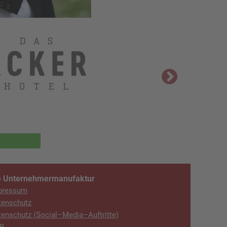
e Unternehmermanufaktur
pressum
tenschutz
tenschutz (Social–Media–Auftritte)
B