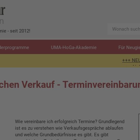
Wonach
ie - seit 2012!
suchen
Sie?
derprogramme
UMA-HoGa-Akademie
Für Neugi
+++ NEUER Bloga
+++ Ab 01.07. si
eichen Verkauf - Terminvereinbaru
Wie vereinbare ich erfolgreich Termine? Grundlegend
ist es zu verstehen wie Verkaufsgespräche ablaufen
und welche Grundbedürfnisse es gibt. Es gibt