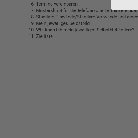
Termine vereinbaren
Musterskript für die telefonische Terminvereinba
Standard-Einwände/Standard-Vorwände und dere
Mein jeweiliges Selbstbild
Wie kann ich mein jeweiliges Selbstbild ändern?
Zielliste