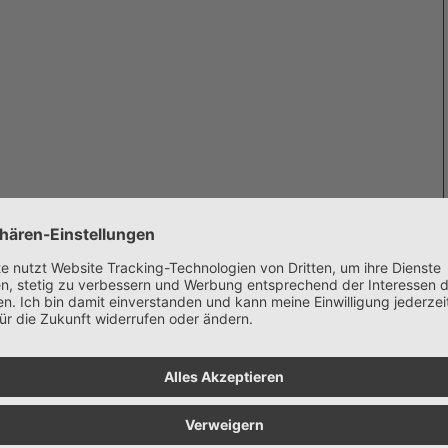
Über den Autor
dürfnisse
r?