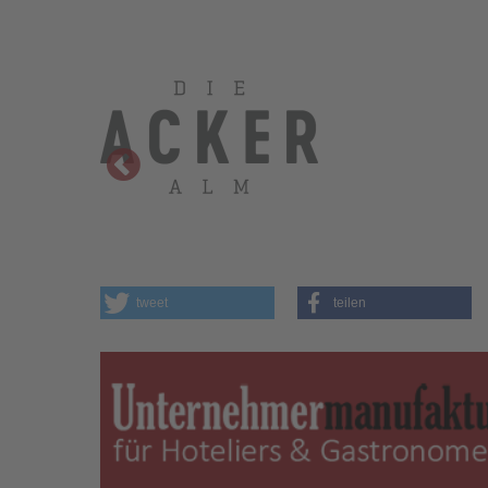
tweet
teilen