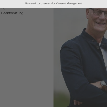
rung
n Beantwortung