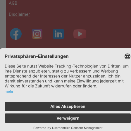
AGB
Disclaimer
Footer
4
© 2026 Unterneh­mer­ma­nu­fak­tur für Hoteliers und
Gastrono­men GmbH